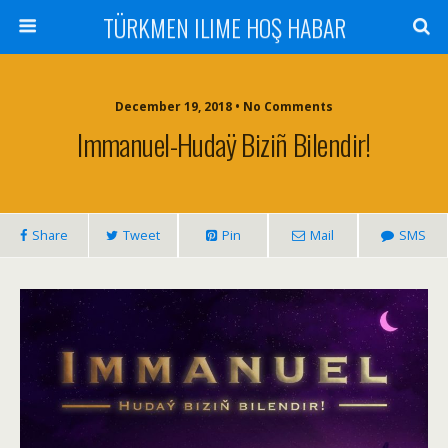
TÜRKMEN ILIME HOŞ HABAR
December 19, 2018 • No Comments
Immanuel-Hudaÿ Biziñ Bilendir!
Share
Tweet
Pin
Mail
SMS