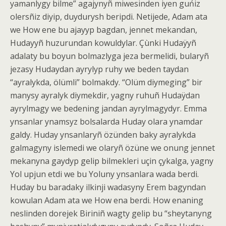
yamanlygy bilme” agajynyñ miwesinden iyen guńiz
olersñiz diyip, duydurysh beripdi. Netijede, Adam ata
we How ene bu ajayyp bagdan, jennet mekandan,
Hudayyñ huzurundan kowuldylar. Çùnki Hudaÿyñ
adalaty bu boyun bolmazlyga jeza bermelidi, bularyñ
jezasy Hudaydan ayrylyp ruhy we beden taydan
“ayralykda, ölümli” bolmakdy. “Olüm diymeging” bir
manysy ayralyk diymekdir, yagny ruhuñ Hudaÿdan
ayrylmagy we bedening jandan ayrylmagydyr. Emma
ynsanlar ynamsyz bolsalarda Huday olara ynamdar
galdy. Huday ynsanlaryñ özünden baky ayralykda
galmagyny islemedi we olaryñ özüne we onung jennet
mekanyna gaydyp gelip bilmekleri uçin çykalga, yagny
Yol upjun etdi we bu Yoluny ynsanlara wada berdi.
Huday bu baradaky ilkinji wadasyny Erem bagyndan
kowulan Adam ata we How ena berdi. How enaning
neslinden dorejek Biriniñ wagty gelip bu “sheytanyng