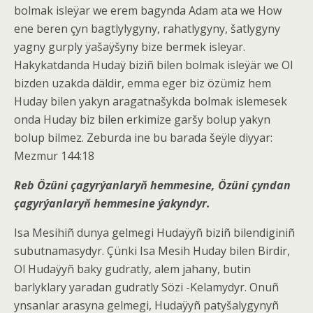
bolmak isleÿar we erem bagynda Adam ata we How
ene beren çyn bagtlylygyny, rahatlygyny, šatlygyny
yagny gurply ÿašaÿšyny bize bermek isleyar.
Hakykatdanda Hudaÿ biziñ bilen bolmak isleÿär we Ol
bizden uzakda däldir, emma eger biz özümiz hem
Huday bilen yakyn aragatnašykda bolmak islemesek
onda Huday biz bilen erkimize garšy bolup yakyn
bolup bilmez. Zeburda ine bu barada šeÿle diyyar:
Mezmur 144:18
Reb Özüni çagyrýanlaryň hemmesine, Özüni çyndan
çagyrýanlaryň hemmesine ýakyndyr.
Isa Mesihiñ dunya gelmegi Hudaÿyñ biziñ bilendiginiñ
subutnamasydyr. Çünki Isa Mesih Huday bilen Birdir,
Ol Hudaÿyñ baky gudratly, alem jahany, butin
barlyklary yaradan gudratly Sözi -Kelamydyr. Onuñ
ynsanlar arasyna gelmegi, Hudaÿyñ patyšalygynyñ