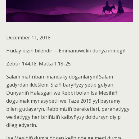
December 11, 2018
Huday biziñ bilendir —Emmanuweliñ dünyä inmegi!
Zebur 144:18; Matta 1:18-25;
Salam mahriban imandaky doganlarym! Salam
gadyrdan ildešlem. Siziñ baryñyzy ÿetip gelÿän
Dunÿäniñ Halasgari we Rebbi bolan Isa Mesihiñ
dogulmak mynasybetli we Taze 2019 yyl bayramy
bilen gutlaÿaryn. Rebbimiziñ bereketleri, parahatlygy
we šatlygy her biriñiziñ kalbyñyzy doldursyn diyip
dileg edÿarin.
Isa Mesihiñ dünÿa Ynsan kešbinde gelmegi dunya