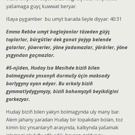
yašamaga guyç kuwwat beryar.
Išaya pygamber
bu umyt barada šeyle diyyar: 40:31
Emma Rebbe umyt baglaýanlar täzeden güýç
toplarlar, bürgütler dek ganat ýaýyp belende
galarlar, ýüwrerler, ýöne ýadamazlar, ýörärler, ýöne
ysgyndan gaçmazlar.
#5-njiden, Huday Isa Mesihde biziñ bilen
bolmagynda ynsanyñ durmušy üçin maksady
barlygyny ayan edyar. Bu arkaly biziñ
gymmatlydygymyzy, biziñ bahamyzyñ beyikdigini
gorkezyar.
Hudaÿ biziñ bilen yakyn bolmagynda uly many bar.
Alem jahany yaradan Huday bir topakdan bolan, toz
kimin biz ynsanlaryñ arasynda, kalbynda ÿašamak