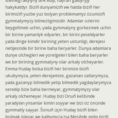
islemegi akylyñy añk ediji, hayran galdyryjy
hakykatdyr. Biziñ dunyamiziñ we hatda biziñ her
birimiziñ yuzbe yuz bolyan problemamyz özumiziñ
gymmatymyzy bilmezligimizdir. Adamlar ozlerini
beygeltmek uchin, yada gymmatyny gorkezmek uchin
bir birine yamanlyk edyarler, bir birini peseldyarler
yada dinge kimdir birining yeten ustunligi, derejesi
netijesinde bir birine baha beryarler. Dunya adamlara
dunye olchegleri we yorelgeleri bilen baha beryarler
we bir birining gymmatyny olar arkaly olcheyarler.
Emma Huday bolsa biziñ her birimize biziñ
ukubymyza, yeten derejamize, gazanan zatlarymyza,
yada gazanyp bilmedik yetip bilmedik yagdaylarymyza
seredip bize baha bermeyar, gymmatymyzy olar
arkaly olchemeyar. Huday bizi Onuñ kešbinde
yaradylan ynsanlar kimin soyyar we bizi öz önünde
gymmatly sayyar. Šonuñ üçin Huday biziñ bilen
bolmak isleyar we kalbymyza Isa Mesihde gelip biziñ