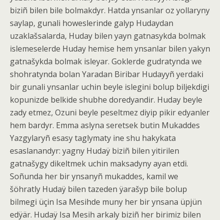
biziñ bilen bile bolmakdyr. Hatda ynsanlar oz yollaryny
saylap, gunali howeslerinde galyp Hudaydan
uzaklašsalarda, Huday bilen yayn gatnasykda bolmak
islemeselerde Huday hemise hem ynsanlar bilen yakyn
gatnašykda bolmak isleyar. Goklerde gudratynda we
shohratynda bolan Yaradan Biribar Hudayyñ yerdaki
bir gunali ynsanlar uchin beyle islegini bolup biljekdigi
kopunizde belkide shubhe doredyandir. Huday beyle
zady etmez, Ozuni beyle peseltmez diyip pikir edyanler
hem bardyr. Emma aslyna seretsek butin Mukaddes
Yazgylaryñ esasy taglymaty ine shu hakykata
esaslanandyr: yagny Hudaÿ biziñ bilen yitirilen
gatnašygy dikeltmek uchin maksadyny ayan etdi.
Soñunda her bir ynsanyñ mukaddes, kamil we
šöhratly Hudaÿ bilen tazeden ÿarašyp bile bolup
bilmegi üçin Isa Mesihde muny her bir ynsana üpjün
edÿär. Hudaÿ Isa Mesih arkaly biziñ her birimiz bilen