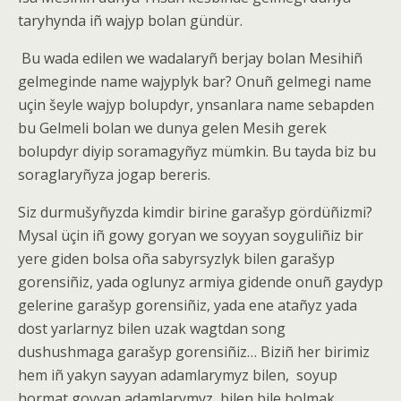
taryhynda iñ wajyp bolan gündür.
Bu wada edilen we wadalaryñ berjay bolan Mesihiñ
gelmeginde name wajyplyk bar? Onuñ gelmegi name
uçin šeyle wajyp bolupdyr, ynsanlara name sebapden
bu Gelmeli bolan we dunya gelen Mesih gerek
bolupdyr diyip soramagyñyz mümkin. Bu tayda biz bu
soraglaryñyza jogap bereris.
Siz durmušyñyzda kimdir birine garašyp gördüñizmi?
Mysal üçin iñ gowy goryan we soyyan soyguliñiz bir
yere giden bolsa oña sabyrsyzlyk bilen garašyp
gorensiñiz, yada oglunyz armiya gidende onuñ gaydyp
gelerine garašyp gorensiñiz, yada ene atañyz yada
dost yarlarnyz bilen uzak wagtdan song
dushushmaga garašyp gorensiñiz… Biziñ her birimiz
hem iñ yakyn sayyan adamlarymyz bilen,
soyup
hormat goyyan adamlarymyz
bilen bile bolmak