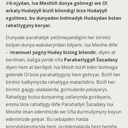
#
6-njydan, Isa Mesihiñ dunya gelmegi we Ol
arkaly Hudaÿyñ biziñ bilendigi bize Hudaÿyñ
egsilmez, bu dunyaden bolmadyk Hudaydan bolan
rahatlygyny beryar.
Dunyade parahatlyk yetišmeyandigini her birimiz
bolyan dunya wakalaryndan bilyaris. Isa Mesihe diñe
– I
mannuel yagny Huday bizing bilendir
, diyen at
berilman, bašga yerde oña
Parahatlygyñ Šazadasy
diyen hem at berilipdi. Isa Mesih biziñ bilen bolmaga
gelende Ol bize parahatlygyny hem getiryar. Biziñ her
birimiz kalbymyzda rahatlyga matachdiris. Biziñ her
birimiz gaygy-aladalarda, gorkularda yašayarys.
Rahatlygy bolsa dunyaning zatlarynda gozleyaris,
emma bize rahatlygy diñe Parahatlyk Šazadasy Isa
Mesihe iman edenimizde we Oña durmušymyzy boyun
edenimizde gelyar. Bu sebapden hatda
kynçylyklarymyzda hem, problemalarda hem hemiše