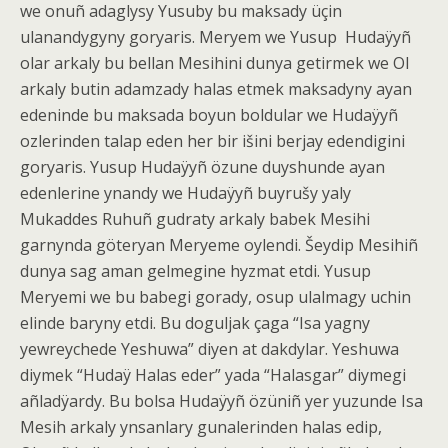
we onuñ adaglysy Yusuby bu maksady üçin
ulanandygyny goryaris. Meryem we Yusup
Hudaÿyñ
olar arkaly bu bellan Mesihini dunya getirmek we Ol
arkaly butin adamzady halas etmek maksadyny ayan
edeninde bu maksada boyun boldular we Hudaÿyñ
ozlerinden talap eden her bir išini berjay edendigini
goryaris. Yusup Hudaÿyñ özune duyshunde ayan
edenlerine ynandy we Hudaÿyñ buyrušy yaly
Mukaddes Ruhuñ gudraty arkaly babek Mesihi
garnynda göteryan Meryeme oylendi. Šeydip Mesihiñ
dunya sag aman gelmegine hyzmat etdi. Yusup
Meryemi we bu babegi gorady, osup ulalmagy uchin
elinde baryny etdi. Bu doguljak çaga “Isa yagny
yewreychede Yeshuwa” diyen at dakdylar. Yeshuwa
diymek “Hudaÿ Halas eder” yada “Halasgar” diymegi
añladÿardy. Bu bolsa Hudaÿyñ özüniñ yer yuzunde Isa
Mesih arkaly ynsanlary gunalerinden halas edip,