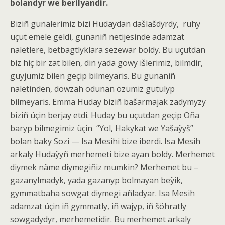
bolandyr we berilyandir.
Biziñ gunalerimiz bizi Hudaydan dašlašdyrdy,
ruhy
uçut emele geldi, gunaniñ netijesinde adamzat
naletlere, betbagtlyklara sezewar boldy. Bu uçutdan
biz hiç bir zat bilen, din yada gowy išlerimiz, bilmdir,
guyjumiz bilen geçip bilmeyaris. Bu gunaniñ
naletinden, dowzah odunan özümiz gutulyp
bilmeyaris. Emma Huday biziñ bašarmajak zadymyzy
biziñ üçin berjay etdi. Huday bu uçutdan geçip Oña
baryp bilmegimiz üçin
“Yol, Hakykat we Yašaÿyš”
bolan baky Sozi — Isa Mesihi bize iberdi. Isa Mesih
arkaly Hudaÿyñ merhemeti bize ayan boldy. Merhemet
diymek näme diymegiñiz mumkin? Merhemet bu –
gazanylmadyk, yada gazanyp bolmayan beÿik,
gymmatbaha sowgat diymegi añladyar. Isa Mesih
adamzat üçin iñ gymmatly, iñ wajyp, iñ šöhratly
sowgadydyr, merhemetidir. Bu merhemet arkaly