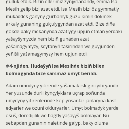
gulluk etdik. Biziñ ellerimiz zynjyrlanandy, emma Isa
Mesih gelip bizi azat etdi. Isa Mesih bizi öz gymmatly
mukaddes ganyny gurbanlyk guzu kimin dökmek
arkaly gunaning gulçulygyndan azat etdi. Bize diñe
gökde baky mekanynda azatlygy upjun etman yerdaki
yašayšymyzda hem biziñ gunäden azat
yašamagymyzy, seytanyñ tasirinden we guyjunden
yeñišli yašamagymyzy hem upjun etdi.
#
4-njiden, Hudaÿyñ Isa Mesihde biziñ bilen
bolmagynda bize sarsmaz umyt berildi.
Adam umudyny yitirende yašamak islegini yitiryandir.
Yer yuzunde durli kynçylyklara uçrap soñunda
umydyny yitirenlerinde kop ynsanlar janlaryna kast
edyarler we ozuni olduryarler. Umyt bolmadyk yerde
ösüš, döredijilik we bagtly yašaÿyš bolmayar. Bu
sebapden gunanin naletinde galyp, baky olume