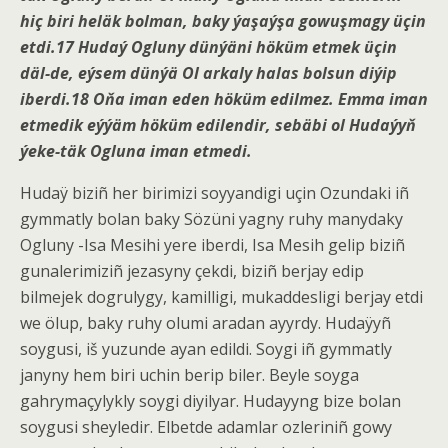
hiç biri heläk bolman, baky ýaşaýşa gowuşmagy üçin
etdi.
17
Hudaý Ogluny dünýäni höküm etmek üçin
däl-de, eýsem dünýä Ol arkaly halas bolsun diýip
iberdi.
18
Oňa iman eden höküm edilmez. Emma iman
etmedik eýýäm höküm edilendir, sebäbi ol Hudaýyň
ýeke-täk Ogluna iman etmedi.
Hudaÿ biziñ her birimizi soyyandigi uçin Ozundaki iñ
gymmatly bolan baky Sözüni yagny ruhy manydaky
Ogluny -Isa Mesihi yere iberdi, Isa Mesih gelip biziñ
gunalerimiziñ jezasyny çekdi, biziñ berjay edip
bilmejek dogrulygy, kamilligi, mukaddesligi berjay etdi
we ölup, baky ruhy olumi aradan ayyrdy. Hudaÿyñ
soygusi, iš yuzunde ayan edildi. Soygi iñ gymmatly
janyny hem biri uchin berip biler. Beyle soyga
gahrymaçylykly soygi diyilyar. Hudayyng bize bolan
soygusi sheyledir. Elbetde adamlar ozleriniñ gowy