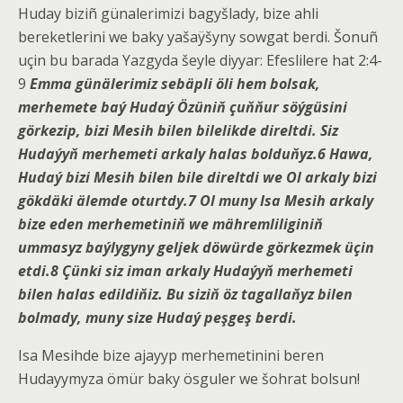
Huday biziñ günalerimizi bagyšlady, bize ahli
bereketlerini we baky yašaÿšyny sowgat berdi. Šonuñ
uçin bu barada Yazgyda šeyle diyyar: Efeslilere hat 2:4-
9
Emma günälerimiz sebäpli öli hem bolsak,
merhemete baý
Hudaý
Özüniň çuňňur söýgüsini
görkezip, bizi
Mesih
bilen bilelikde direltdi. Siz
Hudaýyň merhemeti arkaly halas bolduňyz.
6
Hawa,
Hudaý bizi Mesih bilen bile direltdi we Ol arkaly bizi
gökdäki älemde oturtdy.
7
Ol muny
Isa
Mesih arkaly
bize eden merhemetiniň we mähremliliginiň
ummasyz baýlygyny geljek döwürde görkezmek üçin
etdi.
8
Çünki siz iman arkaly Hudaýyň merhemeti
bilen halas edildiňiz. Bu siziň öz tagallaňyz bilen
bolmady, muny size Hudaý peşgeş berdi.
Isa Mesihde bize ajayyp merhemetinini beren
Hudayymyza ömür baky ösguler we šohrat bolsun!