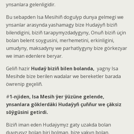
ynsanlara gelenligidir.
Bu sebapden Isa Mesihiñ dogulyp dunya gelmegi we
ynsanlar arasynda yashamagy bize Hudaÿyñ biziñ
bilendigini, biziñ tarapymyzdadygyny, Onuñ biziñ üçin
bolan belent soygusini, merhemetini, erkinligini,
umudyny, maksadyny we parhatlygyny bize görkezyar
we iman edenlere beryar.
Geliñ hazir
Hudaÿ biziñ bilen bolanda,
yagny Isa
Mesihde bize berilen wadalar we bereketler barada
öwrenip geçeliñ.
#
1-njiden, Isa Mesih ÿer ÿüzüne gelende,
ynsanlara göklerdäki Hudaÿyñ çuññur we çäksiz
söÿgüsini getirdi.
Biziñ iman eden Hudaÿymyz gaty uzakda bolan
duygusyz bolan biri bolman, bize yakyn bolan,