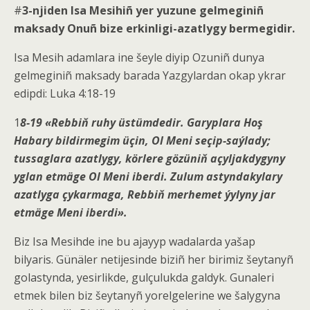
#
3-njiden Isa Mesihiñ yer yuzune gelmeginiñ
maksady Onuñ bize erkinligi-azatlygy bermegidir.
Isa Mesih adamlara ine šeyle diyip Ozuniñ dunya
gelmeginiñ maksady barada Yazgylardan okap ykrar
edipdi: Luka 4:18-19
1
8-19
«Rebbiň ruhy üstümdedir. Garyplara Hoş
Habary bildirmegim üçin, Ol Meni seçip-saýlady;
tussaglara azatlygy, körlere gözüniň açyljakdygyny
yglan etmäge Ol Meni iberdi. Zulum astyndakylary
azatlyga çykarmaga, Rebbiň merhemet ýylyny jar
etmäge Meni iberdi».
Biz Isa Mesihde ine bu ajayyp wadalarda yašap
bilyaris. Günäler netijesinde biziñ her birimiz šeytanyñ
golastynda, yesirlikde, gulçulukda galdyk. Gunaleri
etmek bilen biz šeytanyñ yorelgelerine we šalygyna