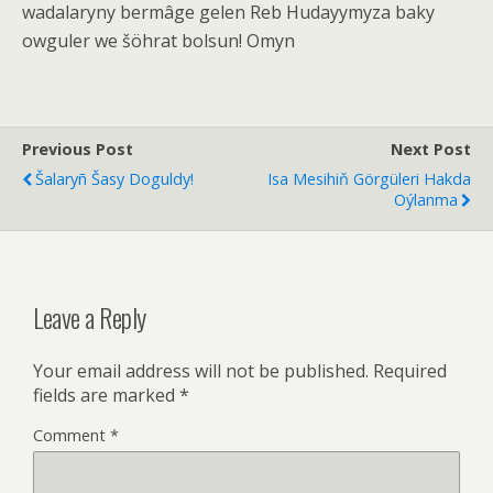
wadalaryny bermâge gelen Reb Hudayymyza baky
owguler we šöhrat bolsun! Omyn
Previous Post
Next Post
Šalaryñ Šasy Doguldy!
Isa Mesihiň Görgüleri Hakda
Oýlanma
Leave a Reply
Your email address will not be published.
Required
fields are marked
*
Comment
*