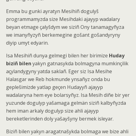
Emma bu gunki ayratyn Mesihiñ dogulyš
programmamyzda size Mesihdaki ajayyp wadalary
beyan etmage çalyšdym we siziñ Ony tanamagyñyza
we imanyñyzyñ berkemegine gošant gošandyryny
diyip umyt edyarin.
Isa Mesihiñ dunya gelmegi bilen her birimize
Huday
biziñ bilen
yakyn gatnasykda bolmagyna mumkinçilik
açylandygyny yatda saklañ. Eger siz Isa Mesihe
Halasgar we Reb hokmunde ynsañyz onda bu
geplešimizde yatlap geçen Hudayyñ ajayyp
wadalaryna hem eye bolarsyñyz. Isa Mesih diñe bir yer
yuzunde dogulyp yašamaga gelmän siziñ kalbyñyzda
hem iman arkaly dogulyp size ahli ajayyp
bereketlerinden doly yašayšyny bermek isleyar.
Biziñ bilen yakyn aragatnašykda bolmaga we bize ahli