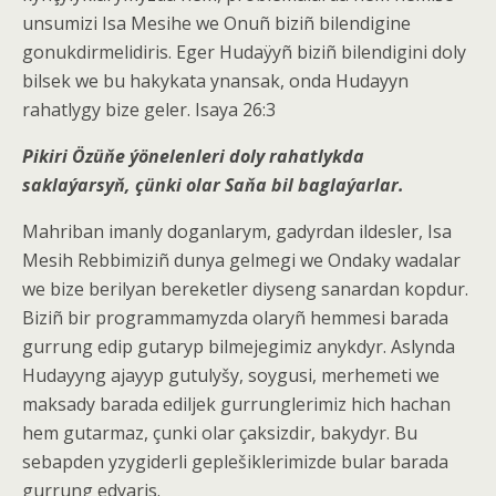
unsumizi Isa Mesihe we Onuñ biziñ bilendigine
gonukdirmelidiris. Eger Hudaÿyñ biziñ bilendigini doly
bilsek we bu hakykata ynansak, onda Hudayyn
rahatlygy bize geler. Isaya 26:3
Pikiri Özüňe ýönelenleri doly rahatlykda
saklaýarsyň, çünki olar Saňa bil baglaýarlar.
Mahriban imanly doganlarym, gadyrdan ildesler, Isa
Mesih Rebbimiziñ dunya gelmegi we Ondaky wadalar
we bize berilyan bereketler diyseng sanardan kopdur.
Biziñ bir programmamyzda olaryñ hemmesi barada
gurrung edip gutaryp bilmejegimiz anykdyr. Aslynda
Hudayyng ajayyp gutulyšy, soygusi, merhemeti we
maksady barada ediljek gurrunglerimiz hich hachan
hem gutarmaz, çunki olar çaksizdir, bakydyr. Bu
sebapden yzygiderli geplešiklerimizde bular barada
gurrung edyaris.