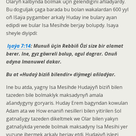
Olaryñ kalbynda bolmak uçin gelendigini añladyardy.
Bu doguljak çaga barada bu bolan wakalardan 600 yyl
oñ Išaÿa pygamber arkaly Huday ine bulary ayan
edipdi we bular Isa Mesihde berjay bolupdy. Isaya
sheyle diyipdi:
Işaýa 7:14
: Munuň üçin Rebbiň Özi size bir alamat
berer. Ine, gyz göwreli bolup, ogul dograr. Onuň
adyna Imanuwel dakar.
Bu at «
Hudaý
biziň bilendir» diýmegi aňladýar.
Ine bu atda, yagny Isa Mesihde Hudaÿyñ biziñ bilen
tazeden bile bolmaklyk maksadynyñ amala
ašandygyny goryaris. Huday Erem bagyndan kowulan
Adam ata we How enaniñ nesilleri bilen yitirilen šol
gatnašygy tazeden dikeltmek we Olar bilen yakyn
gatnašykda yenede bolmak maksadyny Isa Mesihi yer
yuzune ibermek arkaly berjay etdi. Hudaÿyñ islegi