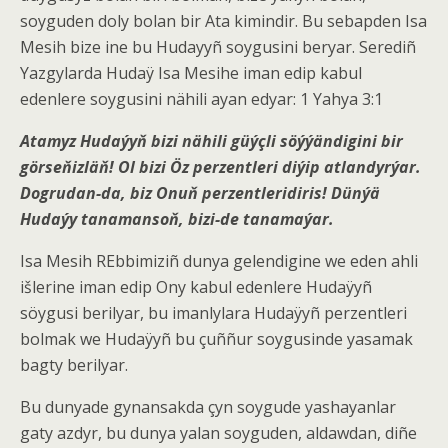
soyguden doly bolan bir Ata kimindir. Bu sebapden Isa
Mesih bize ine bu Hudayyñ soygusini beryar. Serediñ
Yazgylarda Hudaÿ Isa Mesihe iman edip kabul
edenlere soygusini nähili ayan edyar: 1 Yahya 3:1
Atamyz Hudaýyň bizi nähili güýçli söýýändigini bir
görseňizläň! Ol bizi Öz perzentleri diýip atlandyrýar.
Dogrudan-da, biz Onuň perzentleridiris! Dünýä
Hudaýy tanamansoň, bizi-de tanamaýar.
Isa Mesih REbbimiziñ dunya gelendigine we eden ahli
išlerine iman edip Ony kabul edenlere Hudaÿyñ
söygusi berilyar, bu imanlylara Hudaÿyñ perzentleri
bolmak we Hudaÿyñ bu çuññur soygusinde yasamak
bagty berilyar.
Bu dunyade gynansakda çyn soygude yashayanlar
gaty azdyr, bu dunya yalan soyguden, aldawdan, diñe