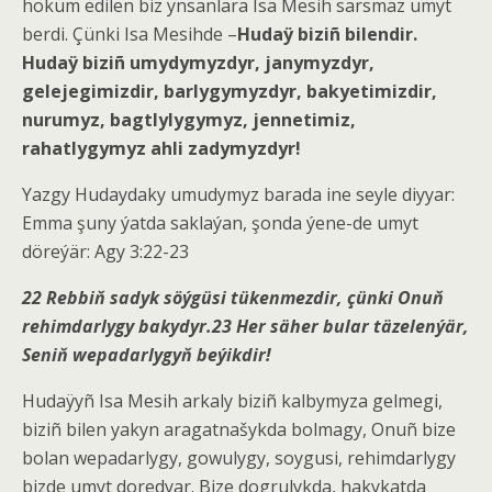
hokum edilen biz ynsanlara Isa Mesih sarsmaz umyt
berdi. Çünki Isa Mesihde –
Hudaÿ biziñ bilendir.
Hudaÿ biziñ umydymyzdyr, janymyzdyr,
gelejegimizdir, barlygymyzdyr, bakyetimizdir,
nurumyz, bagtlylygymyz, jennetimiz,
rahatlygymyz ahli zadymyzdyr!
Yazgy Hudaydaky umudymyz barada ine seyle diyyar:
Emma şuny ýatda saklaýan, şonda ýene-de umyt
döreýär: Agy 3:22-23
22
Rebbiň sadyk söýgüsi tükenmezdir, çünki Onuň
rehimdarlygy bakydyr.
23
Her säher bular täzelenýär,
Seniň wepadarlygyň beýikdir!
Hudaÿyñ Isa Mesih arkaly biziñ kalbymyza gelmegi,
biziñ bilen yakyn aragatnašykda bolmagy, Onuñ bize
bolan wepadarlygy, gowulygy, soygusi, rehimdarlygy
bizde umyt doredyar. Bize dogrulykda, hakykatda