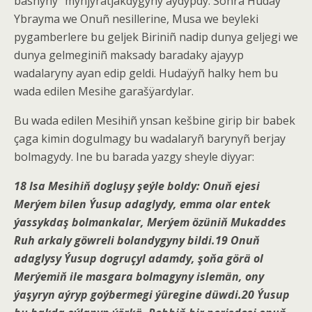
bashyny” mynjyratjakdygyny aydypdy. Soñra Huday
Ybrayma we Onuñ nesillerine, Musa we beyleki
pygamberlere bu geljek Biriniñ nadip dunya geljegi we
dunya gelmeginiñ maksady baradaky ajayyp
wadalaryny ayan edip geldi. Hudaÿyñ halky hem bu
wada edilen Mesihe garašÿardylar.
Bu wada edilen Mesihiñ ynsan kešbine girip bir babek
çaga kimin dogulmagy bu wadalaryñ barynyñ berjay
bolmagydy. Ine bu barada yazgy sheyle diyyar:
18 Isa Mesihiň dogluşy şeýle boldy: Onuň ejesi
Merýem
bilen Ýusup adaglydy, emma olar entek
ýassykdaş bolmankalar, Merýem özüniň
Mukaddes
Ruh
arkaly göwreli bolandygyny bildi.19 Onuň
adaglysy Ýusup dogruçyl adamdy, şoňa görä ol
Merýemiň ile masgara bolmagyny islemän, ony
ýaşyryn aýryp goýbermegi ýüregine düwdi.20 Ýusup