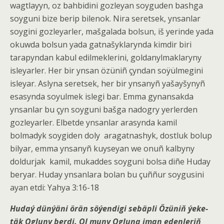
wagtlayyn, oz bahbidini gozleyan soyguden bashga
soyguni bize berip bilenok. Nira seretsek, ynsanlar
soygini gozleyarler, mašgalada bolsun, iš yerinde yada
okuwda bolsun yada gatnašyklarynda kimdir biri
tarapyndan kabul edilmeklerini, goldanylmaklaryny
isleyarler. Her bir ynsan özüniñ çyndan soÿülmegini
isleyar. Aslyna seretsek, her bir ynsanyñ yašayšynyñ
esasynda soyulmek islegi bar. Emma gynansakda
ynsanlar bu çyn soyguni bašga nadogry yerlerden
gozleyarler. Elbetde ynsanlar arasynda kamil
bolmadyk soygiden doly
aragatnashyk, dostluk bolup
bilyar, emma ynsanyñ kuyseyan we onuñ kalbyny
doldurjak
kamil, mukaddes soyguni bolsa diñe Huday
beryar. Huday ynsanlara bolan bu çuññur soygusini
ayan etdi: Yahya 3:16-18
Hudaý
dünýäni örän söýendigi sebäpli Özüniň ýeke-
täk Ogluny berdi. Ol muny Ogluna iman edenleriň