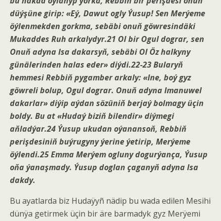
bu hakda oýlanyp ýörkä, Rebbiň bir perişdesi onuň
düýşüne girip: «Eý,
Dawut ogly
Ýusup! Sen Merýeme
öýlenmekden gorkma, sebäbi onuň göwresindäki
Mukaddes Ruh arkalydyr.21 Ol bir Ogul dograr, sen
Onuň adyna Isa dakarsyň, sebäbi Ol Öz halkyny
günälerinden halas eder» diýdi.22-23 Bularyň
hemmesi Rebbiň
pygamber
arkaly: «Ine, boý gyz
göwreli bolup, Ogul dograr. Onuň adyna Imanuwel
dakarlar» diýip aýdan sözüniň berjaý bolmagy üçin
boldy. Bu at «
Hudaý
biziň bilendir» diýmegi
aňladýar.24 Ýusup ukudan oýanansoň, Rebbiň
perişdesiniň buýrugyny ýerine ýetirip, Merýeme
öýlendi.25 Emma Merýem ogluny dogurýança, Ýusup
oňa ýanaşmady. Ýusup doglan çaganyň adyna Isa
dakdy.
Bu ayatlarda biz Hudaÿyñ nädip bu wada edilen Mesihi
dünÿa getirmek üçin bir äre barmadyk gyz Merÿemi