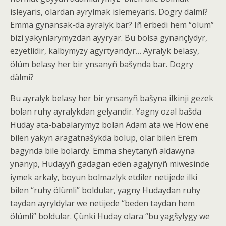
isleyaris, olardan ayrylmak islemeyaris. Dogry dälmi?
Emma gynansak-da aÿralyk bar? Iñ erbedi hem “ölüm”
bizi yakynlarymyzdan ayyryar. Bu bolsa gynançlydyr,
ezÿetlidir, kalbymyzy agyrtyandyr… Ayralyk belasy,
ölüm belasy her bir ynsanyñ bašynda bar. Dogry
dälmi?
Bu ayralyk belasy her bir ynsanyñ bašyna ilkinji gezek
bolan ruhy ayralykdan gelyandir. Yagny ozal bašda
Huday ata-babalarymyz bolan Adam ata we How ene
bilen yakyn aragatnašykda bolup, olar bilen Erem
bagynda bile bolardy. Emma sheytanyñ aldawyna
ynanyp, Hudaÿyñ gadagan eden agajynyñ miwesinde
iymek arkaly, boyun bolmazlyk etdiler netijede ilki
bilen “ruhy ölümli” boldular, yagny Hudaydan ruhy
taydan ayryldylar we netijede “beden taydan hem
ölümli” boldular. Çünki Huday olara “bu yagšylygy we