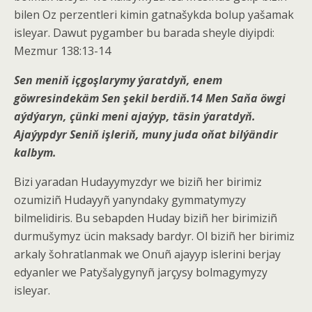
bilen Oz perzentleri kimin gatnašykda bolup yašamak
isleyar. Dawut pygamber bu barada sheyle diyipdi:
Mezmur 138:13-14
Sen meniň içgoşlarymy ýaratdyň, enem
göwresindekäm Sen şekil berdiň.
14
Men Saňa öwgi
aýdýaryn, çünki meni ajaýyp, täsin ýaratdyň.
Ajaýypdyr Seniň işleriň, muny juda oňat bilýändir
kalbym.
Bizi yaradan Hudayymyzdyr we biziñ her birimiz
ozumiziñ Hudayyñ yanyndaky gymmatymyzy
bilmelidiris. Bu sebapden Huday biziñ her birimiziñ
durmušymyz ücin maksady bardyr. Ol biziñ her birimiz
arkaly šohratlanmak we Onuñ ajayyp islerini berjay
edyanler we Patyšalygynyñ jarçysy bolmagymyzy
isleyar.