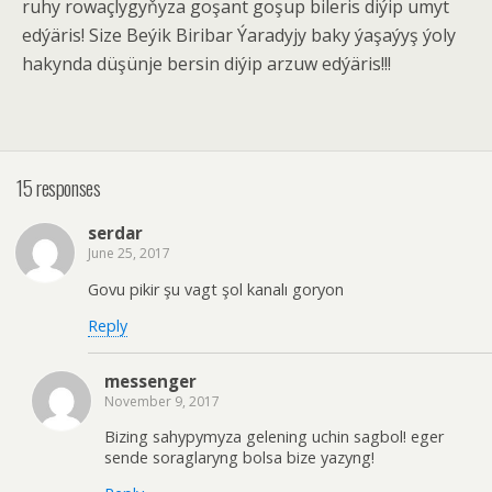
ruhy rowaçlygyňyza goşant goşup bileris diýip umyt
edýäris! Size Beýik Biribar Ýaradyjy baky ýaşaýyş ýoly
hakynda düşünje bersin diýip arzuw edýäris!!!
15 responses
serdar
June 25, 2017
Govu pikir şu vagt şol kanalı goryon
Reply
messenger
November 9, 2017
Bizing sahypymyza gelening uchin sagbol! eger
sende soraglaryng bolsa bize yazyng!