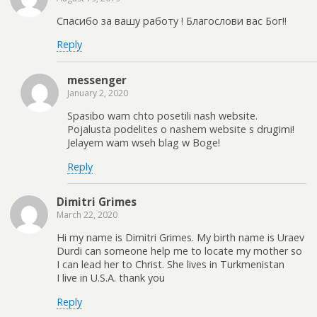
Спасибо за вашу работу ! Благослови вас Бог!!
Reply
messenger
January 2, 2020
Spasibo wam chto posetili nash website.
Pojalusta podelites o nashem website s drugimi!
Jelayem wam wseh blag w Boge!
Reply
Dimitri Grimes
March 22, 2020
Hi my name is Dimitri Grimes. My birth name is Uraev
Durdi can someone help me to locate my mother so
I can lead her to Christ. She lives in Turkmenistan
I live in U.S.A. thank you
Reply