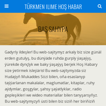
TÜRKMEN ILIME HOŞ HABAR
BAŞ SAHYPA
Gadyrly ildeşler! Bu web-saýtymyz arkaly biz size günäl
erden gutulyş, bu dünýäde ruhda gurply ýaşaýyş,
ýürekde dynçlyk we baky ýaşaýyş berjek Hoş Habary
size ýetirmek isleýäris! Bu web-saýtymyzda siz
Hudaýyň Mukaddes Sözi bilen, oňa esaslanyp
taýýarlanan makalalar, maglumatlar, kitaplar, ruhy
aýdymlar, goşgylar, şahsy şaýatlyklar, radio
gepleşikleri we wideo materiallar bilen tanyşarsyňyz.
Bu web-saýtymyzyň üsti bilen biz siziň her biriňiziň