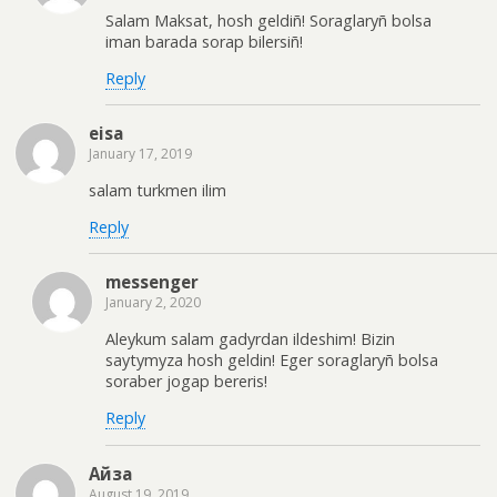
Salam Maksat, hosh geldiñ! Soraglaryñ bolsa
iman barada sorap bilersiñ!
Reply
eisa
January 17, 2019
salam turkmen ilim
Reply
messenger
January 2, 2020
Aleykum salam gadyrdan ildeshim! Bizin
saytymyza hosh geldin! Eger soraglaryñ bolsa
soraber jogap bereris!
Reply
Айза
August 19, 2019